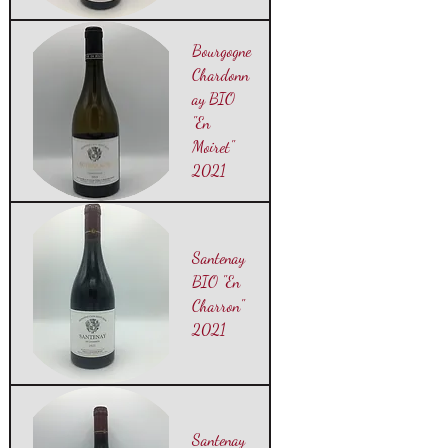
Bourgogne
Chardonn
ay BIO
"En
Moiret"
2021
Santenay
BIO "En
Charron"
2021
Santenay