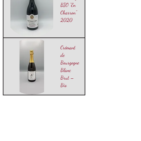
BIO "En
Charron"
2020
Crémant
de
Bourgogne
Blanc
Brut –
Bio