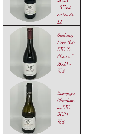
2023
-375ml
carton de
12
Santenay
Pinot Noir
BIO "En
Charron"
2024 -
75cl
Bourgogne
Chardonn
ay BIO
2024 -
75cl