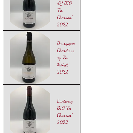
AY BIO
"En
Charron"
2022
Bourgogne
Chardonn
ay "En
Moiret"
2022
Santenay
BIO "En
Charron"
2022